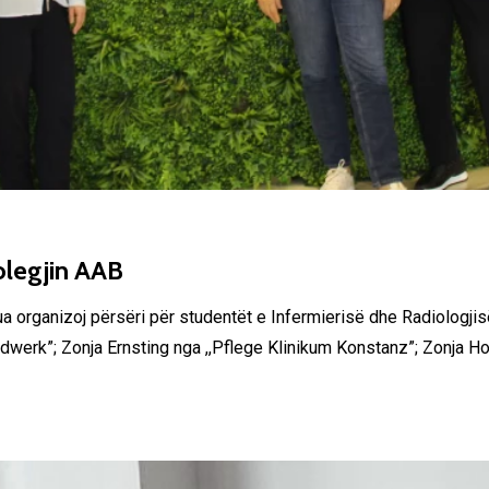
olegjin AAB
gua organizoj përsëri për studentët e Infermierisë dhe Radiologj
dwerk”; Zonja Ernsting nga ,,Pflege Klinikum Konstanz”; Zonja Ho