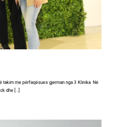
isë takim me përfaqësues gjerman nga 3 Klinika. Në
ck dhe […]