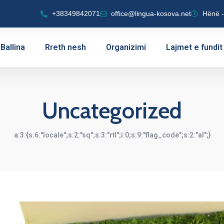
+38349842071
office@lingua-kosova.net
Hënë -
Ballina
Rreth nesh
Organizimi
Lajmet e fundit
Uncategorized
a:3:{s:6:"locale";s:2:"sq";s:3:"rtl";i:0;s:9:"flag_code";s:2:"al";}