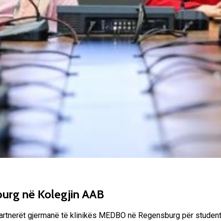
urg në Kolegjin AAB
artnerët gjermanë të klinikës MEDBO në Regensburg për studentët