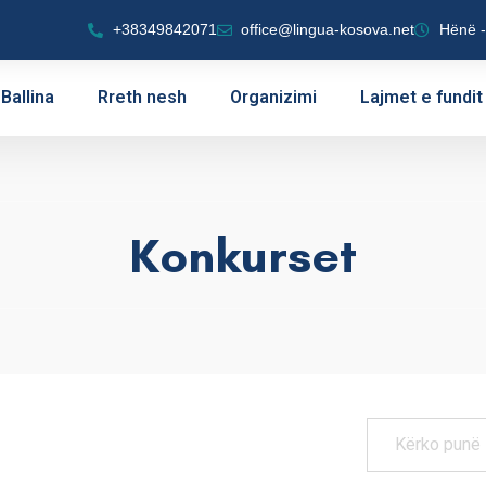
+38349842071
office@lingua-kosova.net
Hënë -
Ballina
Rreth nesh
Organizimi
Lajmet e fundit
Konkurset