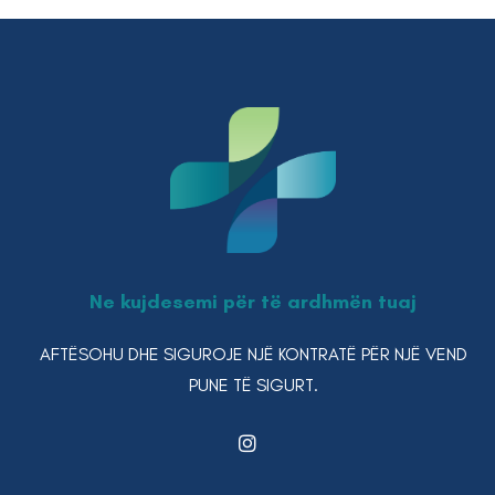
Ne kujdesemi për të ardhmën tuaj
AFTËSOHU DHE SIGUROJE NJË KONTRATË PËR NJË VEND
PUNE TË SIGURT.