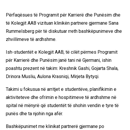
Përfaqësues të Programit për Karrierë dhe Punësim dhe
të Kolegjit AAB vizituan klinikën partnere gjermane Sana
Rummelsberg për të diskutuar rreth bashkëpunimeve dhe
zhvillimeve të ardhshme.
Ish-studentët e Kolegjit AAB, të cilët përmes Programit
për Karrierë dhe Punësim janë tani në Gjermani, ishin
poashtu prezent në takim: Kreshnik Gashi, Gojarta Shala,
Drinora Musliu, Aulona Krasniqi, Mirjeta Bytyqi.
Takimi u fokusua në arritjet e studentëve, planifikimin e
aktiviteteve dhe ofrimin e hospitimeve të ardhshme në
spital në mënyrë që studentët të shohin vendin e tyre të
punës dhe ta njohin nga afër.
Bashkëpunimet me klinikat partnerë gjermane po