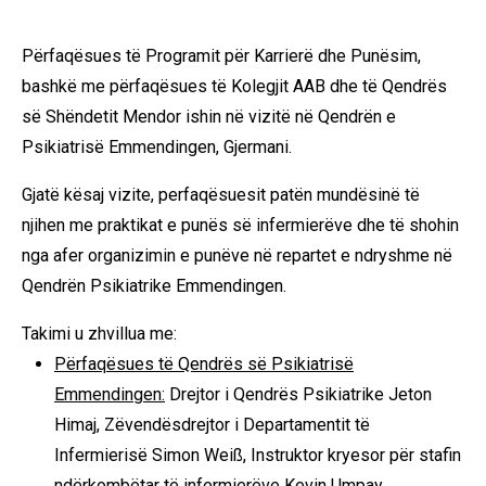
Përfaqësues të Programit për Karrierë dhe Punësim,
bashkë me përfaqësues të Kolegjit AAB dhe të Qendrës
së Shëndetit Mendor ishin në vizitë në Qendrën e
Psikiatrisë Emmendingen, Gjermani.
Gjatë kësaj vizite, perfaqësuesit patën mundësinë të
njihen me praktikat e punës së infermierëve dhe të shohin
nga afer organizimin e punëve në repartet e ndryshme në
Qendrën Psikiatrike Emmendingen.
Takimi u zhvillua me:
Përfaqësues të Qendrës së Psikiatrisë
Emmendingen:
Drejtor i Qendrës Psikiatrike Jeton
Himaj, Zëvendësdrejtor i Departamentit të
Infermierisë Simon Weiß, Instruktor kryesor për stafin
ndërkombëtar të infermierëve Kevin Umpay,