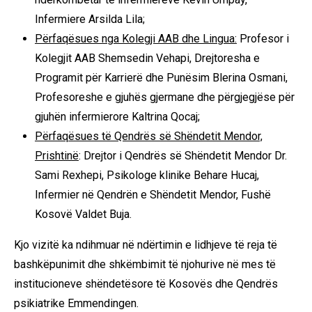
Infermiere Arsilda Lila;
Përfaqësues nga Kolegji AAB dhe Lingua:
Profesor i
Kolegjit AAB Shemsedin Vehapi, Drejtoresha e
Programit për Karrierë dhe Punësim Blerina Osmani,
Profesoreshe e gjuhës gjermane dhe përgjegjëse për
gjuhën infermierore Kaltrina Qocaj;
Përfaqësues të Qendrës së Shëndetit Mendor,
Prishtinë
: Drejtor i Qendrës së Shëndetit Mendor Dr.
Sami Rexhepi, Psikologe klinike Behare Hucaj,
Infermier në Qendrën e Shëndetit Mendor, Fushë
Kosovë Valdet Buja.
Kjo vizitë ka ndihmuar në ndërtimin e lidhjeve të reja të
bashkëpunimit dhe shkëmbimit të njohurive në mes të
institucioneve shëndetësore të Kosovës dhe Qendrës
psikiatrike Emmendingen.