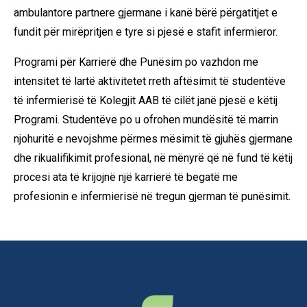
ambulantore partnere gjermane i kanë bërë përgatitjet e
fundit për mirëpritjen e tyre si pjesë e stafit infermieror.
Programi për Karrierë dhe Punësim po vazhdon me
intensitet të lartë aktivitetet rreth aftësimit të studentëve
të infermierisë të Kolegjit AAB të cilët janë pjesë e këtij
Programi. Studentëve po u ofrohen mundësitë të marrin
njohuritë e nevojshme përmes mësimit të gjuhës gjermane
dhe rikualifikimit profesional, në mënyrë që në fund të këtij
procesi ata të krijojnë një karrierë të begatë me
profesionin e infermierisë në tregun gjerman të punësimit.