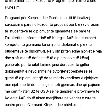
të Infermierisë në kuadër të Programit për Karrierë dhe
Punësim.
Programi për Karrierë dhe Punësim arriti të finalizoj
suksesin e parë në kuadër të procesit për barazvlerësim
të studentëve të diplomuar të gjeneratës së parë të
Fakultetit të Infermierisë në Kolegjin AAB. Institucionet
kompetente gjermane kanë njohur diplomat e para të
studentëve të diplomuar. Në vijim priten edhe njohjet e reja
dhe njoftimet të deficitit të të diplomuarve të kësaj
gjenerate për të cilët tanimë janë dorëzuar të gjitha
dokumentat e nevojshmë në autoritetet përkatëse.Të
gjithë të diplomuarit që do të marrin vendimet e njohjeve
ose njoftime të deficiti nga shteti gjerman, dhe që pajisen
me certifikatën B2 të ÖSD-së në qendrën e provimeve të
Kolegjit AAB do të nisen menjëherë në vendet e tyre të
punës për në Gjermani. Klinikat dhe shërbimet