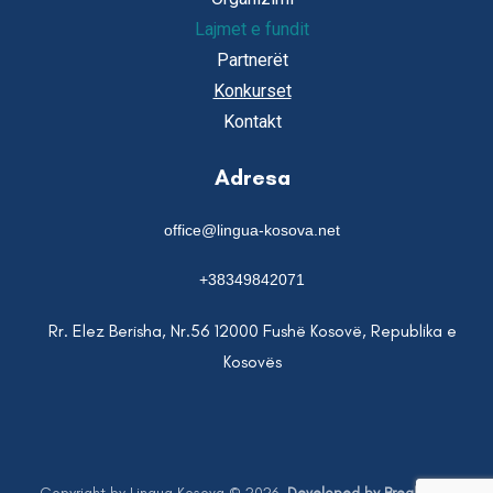
Lajmet e fundit
Partnerët
Konkurset
Kontakt
Adresa
office@lingua-kosova.net
+38349842071
Rr. Elez Berisha, Nr.56 12000 Fushë Kosovë, Republika e
Kosovës
Copyright by Lingua Kosova © 2026.
Developed by Breakpoint