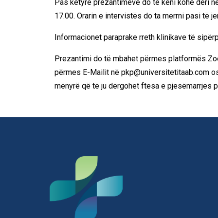
Pas këtyre prezantimeve do të keni kohë deri në 
17.00. Orarin e intervistës do ta merrni pasi të 
Informacionet paraprake rreth klinikave të sipër
Prezantimi do të mbahet përmes platformës Zoom. 
përmes E-Mailit në
pkp@universitetitaab.com
os
mënyrë që të ju dërgohet ftesa e pjesëmarrjes p