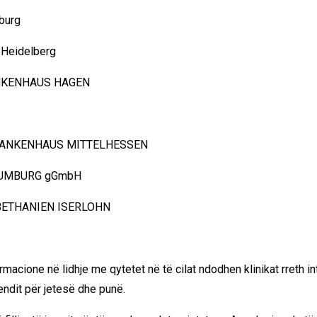
burg
 Heidelberg
NKENHAUS HAGEN
RANKENHAUS MITTELHESSEN
HAUMBURG gGmbH
 BETHANIEN ISERLOHN
rmacione në lidhje me qytetet në të cilat ndodhen klinikat rreth
vendit për jetesë dhe punë.