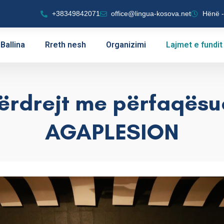
+38349842071
office@lingua-kosova.net
Hënë -
Ballina
Rreth nesh
Organizimi
Lajmet e fundit
ërdrejt me përfaqësue
AGAPLESION