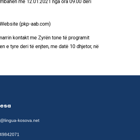
të mbahen më 12.01.2021 nga ora 09.00 deri
 Website (pkp-aab.com)
marrin kontakt me Zyrën tone të programit
e tyre deri të enjten, me datë 10 dhjetor, në
resa
e@lingua-kosova.net
49842071