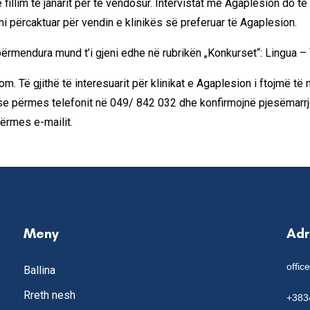
fillim të janarit për të vendosur. Intervistat me Agaplesion do 
jeni përcaktuar për vendin e klinikës së preferuar të Agaplesion.
përmendura mund t’i gjeni edhe në rubrikën „Konkurset“:
Lingua –
Të gjithë të interesuarit për klinikat e Agaplesion i ftojmë të 
e përmes telefonit në 049/ 842 032 dhe konfirmojnë pjesëmarrjen 
ërmes e-mailit.
Meny
Ad
offic
Ballina
Rreth nesh
+383