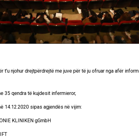
 t’u njohur drejtpërdrejtë me juve për të ju ofruar nga afër inform
 35 qendra të kujdesit infermieror,
ë 14.12.2020 sipas agjendës në vijim:
KONIE KLINIKEN gGmbH
IFT