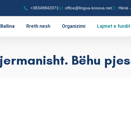
+38349842071
office@lingua-kosova.net
Hënë -
Ballina
Rreth nesh
Organizimi
Lajmet e fundit
ermanisht. Bëhu pjesë