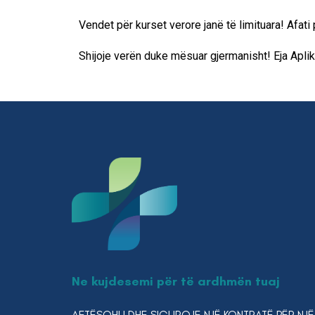
Vendet për kurset verore janë të limituara! Afati
Shijoje verën duke mësuar gjermanisht! Eja Aplik
Ne kujdesemi për të ardhmën tuaj
AFTËSOHU DHE SIGUROJE NJË KONTRATË PËR NJË