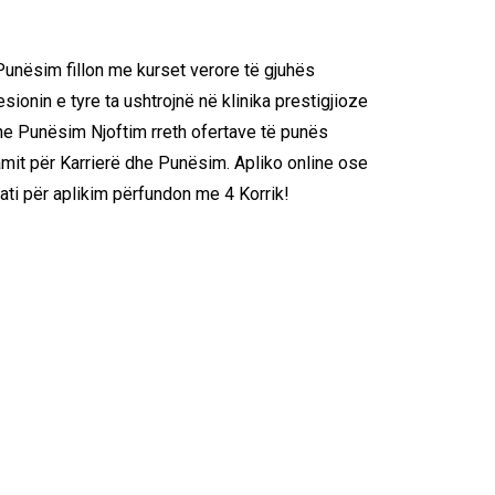
 Punësim fillon me kurset verore të gjuhës
ionin e tyre ta ushtrojnë në klinika prestigjioze
he Punësim Njoftim rreth ofertave të punës
mit për Karrierë dhe Punësim. Apliko online ose
fati për aplikim përfundon me 4 Korrik!