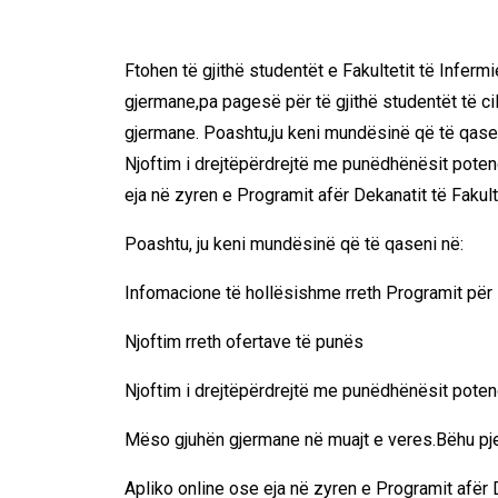
Ftohen të gjithë studentët e Fakultetit të Infer
gjermane,pa pagesë për të gjithë studentët të ci
gjermane. Poashtu,ju keni mundësinë që të qasen
Njoftim i drejtëpërdrejtë me punëdhënësit pote
eja në zyren e Programit afër Dekanatit të Fakult
Poashtu, ju keni mundësinë që të qaseni në
Infomacione të hollësishme rreth Programit për
Njoftim rreth ofertave të punës
Njoftim i drejtëpërdrejtë me punëdhënësit poten
Mëso gjuhën gjermane në muajt e veres.Bëhu pj
Apliko online ose eja në zyren e Programit afër D