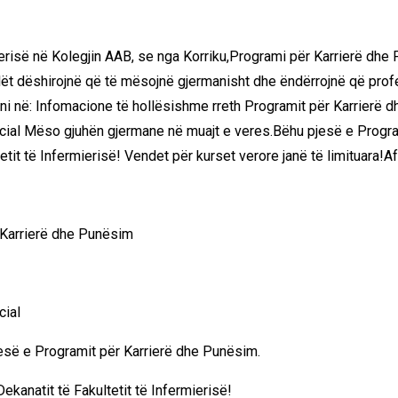
mierisë në Kolegjin AAB, se nga Korriku,Programi për Karrierë dhe
lët dëshirojnë që të mësojnë gjermanisht dhe ëndërrojnë që profes
i në: Infomacione të hollësishme rreth Programit për Karrierë d
ncial Mëso gjuhën gjermane në muajt e veres.Bëhu pjesë e Progra
etit të Infermierisë! Vendet për kurset verore janë të limituara!A
:
 Karrierë dhe Punësim
cial
esë e Programit për Karrierë dhe Punësim.
ekanatit të Fakultetit të Infermierisë!