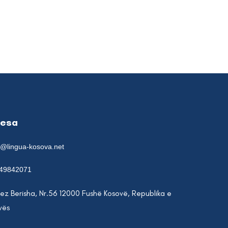
resa
e@lingua-kosova.net
49842071
lez Berisha, Nr.56 12000 Fushë Kosovë, Republika e
vës