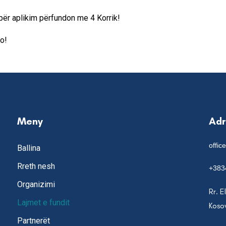
 për aplikim përfundon me 4 Korrik!
o!
Meny
Ad
offic
Ballina
Rreth nesh
+383
Organizimi
Rr. E
Lajmet e fundit
Koso
Partnerët