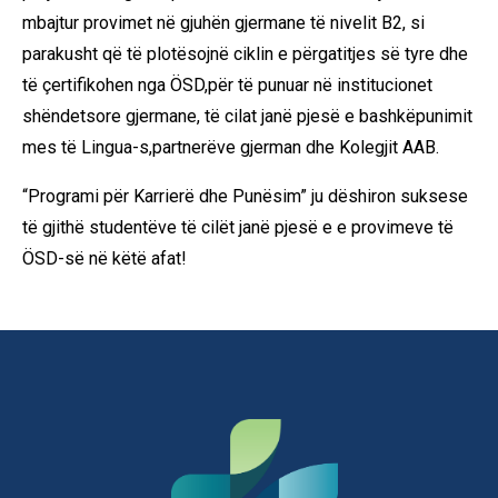
mbajtur provimet në gjuhën gjermane të nivelit B2, si
parakusht që të plotësojnë ciklin e përgatitjes së tyre dhe
të çertifikohen nga ÖSD,për të punuar në institucionet
shëndetsore gjermane, të cilat janë pjesë e bashkëpunimit
mes të Lingua-s,partnerëve gjerman dhe Kolegjit AAB.
“Programi për Karrierë dhe Punësim” ju dëshiron suksese
të gjithë studentëve të cilët janë pjesë e e provimeve të
ÖSD-së në këtë afat!