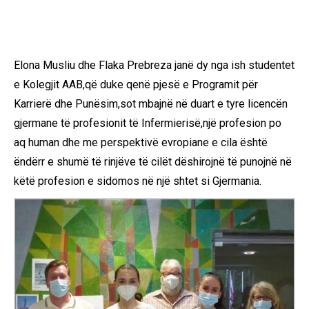
Elona Musliu dhe Flaka Prebreza janë dy nga ish studentet
e Kolegjit AAB,që duke qenë pjesë e Programit për
Karrierë dhe Punësim,sot mbajnë në duart e tyre licencën
gjermane të profesionit të Infermierisë,një profesion po
aq human dhe me perspektivë evropiane e cila është
ëndërr e shumë të rinjëve të cilët dëshirojnë të punojnë në
këtë profesion e sidomos në një shtet si Gjermania.