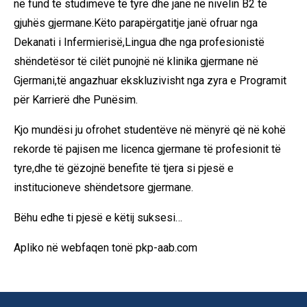
në fund të studimeve të tyre dhe janë në nivelin B2 të
gjuhës gjermane.Këto parapërgatitje janë ofruar nga
Dekanati i Infermierisë,Lingua dhe nga profesionistë
shëndetësor të cilët punojnë në klinika gjermane në
Gjermani,të angazhuar ekskluzivisht nga zyra e Programit
për Karrierë dhe Punësim.
Kjo mundësi ju ofrohet studentëve në mënyrë që në kohë
rekorde të pajisen me licenca gjermane të profesionit të
tyre,dhe të gëzojnë benefite të tjera si pjesë e
institucioneve shëndetsore gjermane.
Bëhu edhe ti pjesë e këtij suksesi…
Apliko në webfaqen tonë pkp-aab.com