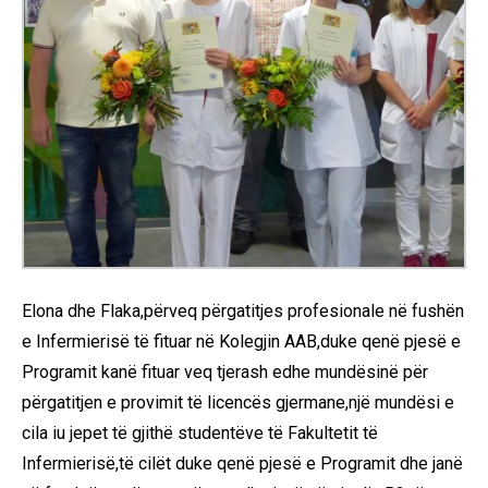
Elona dhe Flaka,përveq përgatitjes profesionale në fushën
e Infermierisë të fituar në Kolegjin AAB,duke qenë pjesë e
Programit kanë fituar veq tjerash edhe mundësinë për
përgatitjen e provimit të licencës gjermane,një mundësi e
cila iu jepet të gjithë studentëve të Fakultetit të
Infermierisë,të cilët duke qenë pjesë e Programit dhe janë