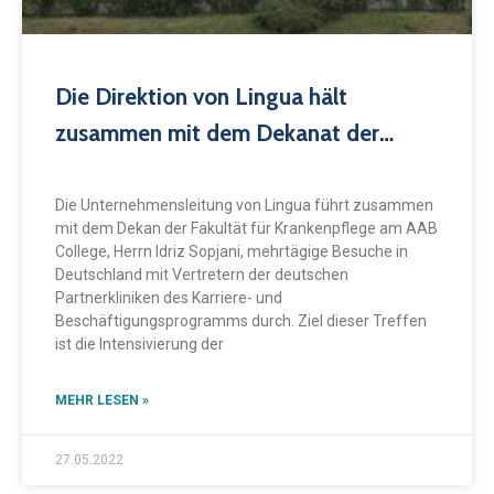
Die Direktion von Lingua hält
zusammen mit dem Dekanat der
Fakultät für Krankenpflege
strategische Treffen mit den
Die Unternehmensleitung von Lingua führt zusammen
mit dem Dekan der Fakultät für Krankenpflege am AAB
deutschen Programmpartnern SANA
College, Herrn Idriz Sopjani, mehrtägige Besuche in
und AGAPLESION ab
Deutschland mit Vertretern der deutschen
Partnerkliniken des Karriere- und
Beschäftigungsprogramms durch. Ziel dieser Treffen
ist die Intensivierung der
MEHR LESEN »
27.05.2022