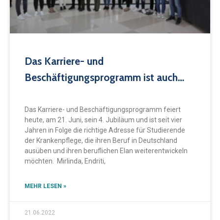
Das Karriere- und
Beschäftigungsprogramm ist auch
heute, zum 4. Jahrestag seiner
Gründung, die richtige Adresse für alle
Das Karriere- und Beschäftigungsprogramm feiert
heute, am 21. Juni, sein 4. Jubiläum und ist seit vier
Studierenden, die in renommierten
Jahren in Folge die richtige Adresse für Studierende
Kliniken in Deutschland arbeiten
der Krankenpflege, die ihren Beruf in Deutschland
ausüben und ihren beruflichen Elan weiterentwickeln
möchten
möchten. Mirlinda, Endriti,
MEHR LESEN »
21.06.2022