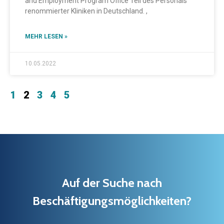
and Employment Program Office Teil des Personals
renommierter Kliniken in Deutschland. ,
MEHR LESEN »
10.05.2022
1
2
3
4
5
Auf der Suche nach
Beschäftigungsmöglichkeiten?