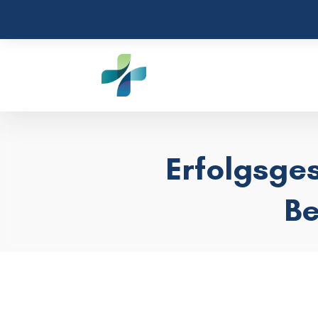
Erfolgsge
B