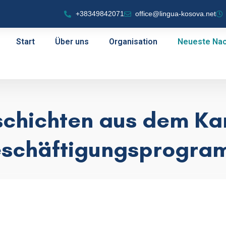
+38349842071
office@lingua-kosova.net
Start
Über uns
Organisation
Neueste Nac
schichten aus dem Kar
eschäftigungsprogra