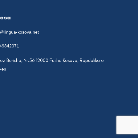
resa
e@lingua-kosova.net
49842071
lez Berisha, Nr.56 12000 Fushe Kosove, Republika e
ves