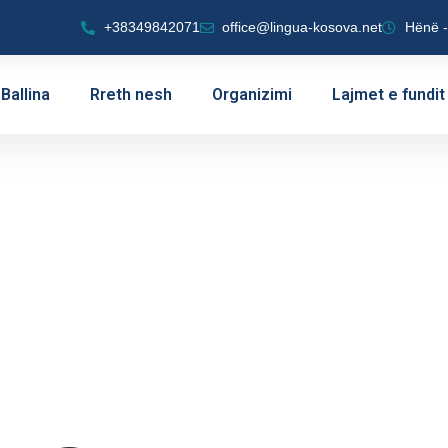
+38349842071
office@lingua-kosova.net
Hënë -
Ballina
Rreth nesh
Organizimi
Lajmet e fundit