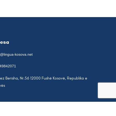
resa
e@lingua-kosova.net
49842071
lez Berisha, Nr.56 12000 Fushë Kosovë, Republika e
vës