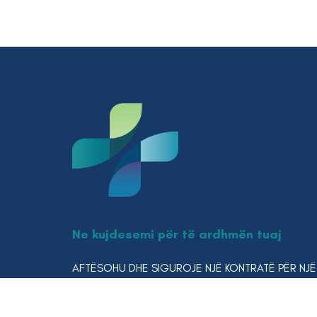
Ne kujdesemi për të ardhmën tuaj
AFTËSOHU DHE SIGUROJE NJË KONTRATË PËR NJË
VEND PUNE TË SIGURT.